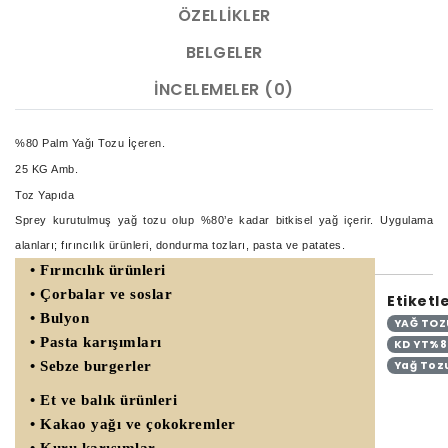
ÖZELLIKLER
BELGELER
İNCELEMELER (0)
%80 Palm Yağı Tozu İçeren.
25 KG Amb.
Toz Yapıda
Sprey kurutulmuş yağ tozu olup %80’e kadar bitkisel yağ içerir. Uygulama
alanları; fırıncılık ürünleri, dondurma tozları, pasta ve patates.
• Fırıncılık ürünleri
• Çorbalar ve soslar
Etiketle
• Bulyon
YAĞ TOZ
• Pasta karışımları
KD YT%
• Sebze burgerler
Yağ Toz
• Et ve balık ürünleri
• Kakao yağı ve çokokremler
• Kuru karışımlar