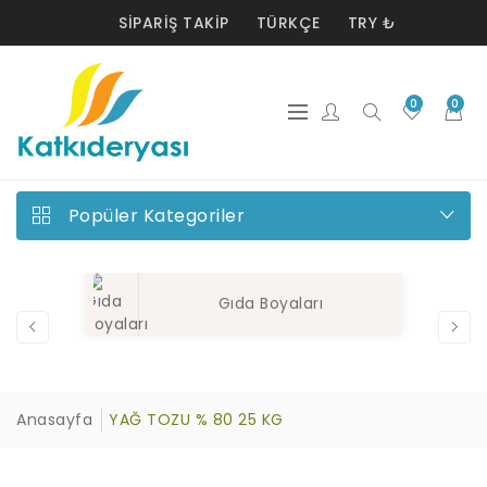
SIPARIŞ TAKIP
TÜRKÇE
TRY ₺
0
0
Popüler Kategoriler
Gıda Boyaları
Anasayfa
YAĞ TOZU % 80 25 KG