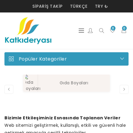
SIPARIŞ TAKIP
TÜRKÇE
TRY ₺
0
0
Popüler Kategoriler
Gıda Boyaları
Bizimle Etkileşiminiz Esnasında Toplanan Veriler
Web sitemizi geliştirmek, kullanışlı, etkili ve güvenli hale
getirmek amacıyla çeşitli teknolojiler