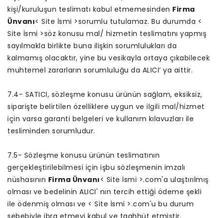
kişi/kuruluşun teslimatı kabul etmemesinden
Firma
Ünvanı
< Site İsmi >sorumlu tutulamaz. Bu durumda <
Site İsmi >söz konusu mal/ hizmetin teslimatını yapmış
sayılmakla birlikte buna ilişkin sorumlulukları da
kalmamış olacaktır, yine bu vesikayla ortaya çıkabilecek
muhtemel zararların sorumluluğu da ALICI’ ya aittir.
7.4- SATICI, sözleşme konusu ürünün sağlam, eksiksiz,
siparişte belirtilen özelliklere uygun ve ilgili mal/hizmet
için varsa garanti belgeleri ve kullanım kılavuzları ile
tesliminden sorumludur.
7.5- Sözleşme konusu ürünün teslimatının
gerçekleştirilebilmesi için işbu sözleşmenin imzalı
nüshasının
Firma Ünvanı
< Site İsmi >.com'a ulaştırılmış
olması ve bedelinin ALICI' nın tercih ettiği ödeme şekli
ile ödenmiş olması ve < Site İsmi >.com'u bu durum
sebebiyle ibra etmeyi kabul ve taahhüt etmiştir.