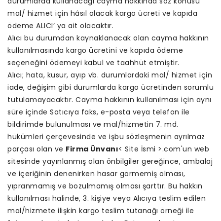
durumlarda kullanacağı cayma hakkında söz konusu
mal/ hizmet için hâsıl olacak kargo ücreti ve kapıda
ödeme ALICI’ ya ait olacaktır.
Alıcı bu durumdan kaynaklanacak olan cayma hakkının
kullanılmasında kargo ücretini ve kapıda ödeme
seçeneğini ödemeyi kabul ve taahhüt etmiştir.
Alıcı; hata, kusur, ayıp vb. durumlardaki mal/ hizmet için
iade, değişim gibi durumlarda kargo ücretinden sorumlu
tutulamayacaktır. Cayma hakkının kullanılması için aynı
süre içinde Satıcıya faks, e-posta veya telefon ile
bildirimde bulunulması ve mal/hizmetin 7. md.
hükümleri çerçevesinde ve işbu sözleşmenin ayrılmaz
parçası olan ve
Firma Ünvanı
< Site İsmi >.com'un web
sitesinde yayınlanmış olan önbilgiler gereğince, ambalaj
ve içeriğinin denenirken hasar görmemiş olması,
yıpranmamış ve bozulmamış olması şarttır. Bu hakkın
kullanılması halinde, 3. kişiye veya Alıcıya teslim edilen
mal/hizmete ilişkin kargo teslim tutanağı örneği ile