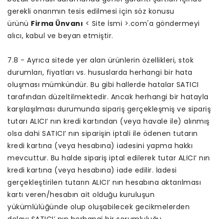
gerekli onarımın tesis edilmesi için söz konusu
ürünü
Firma Ünvanı
< Site İsmi >.com'a göndermeyi
alıcı, kabul ve beyan etmiştir.
7.8 - Ayrıca sitede yer alan ürünlerin özellikleri, stok
durumları, fiyatları vs. hususlarda herhangi bir hata
oluşması mümkündür. Bu gibi hallerde hatalar SATICI
tarafından düzeltilmektedir. Ancak herhangi bir hatayla
karşılaşılması durumunda sipariş gerçekleşmiş ve sipariş
tutarı ALICI’ nın kredi kartından (veya havale ile) alınmış
olsa dahi SATICI’ nın siparişin iptali ile ödenen tutarın
kredi kartına (veya hesabına) iadesini yapma hakkı
mevcuttur. Bu halde sipariş iptal edilerek tutar ALICI’ nın
kredi kartına (veya hesabına) iade edilir. İadesi
gerçekleştirilen tutarın ALICI’ nın hesabına aktarılması
kartı veren/hesabın ait olduğu kuruluşun
yükümlülüğünde olup oluşabilecek gecikmelerden
dolayı SATICI’ nın herhangi bir sorumluluğu