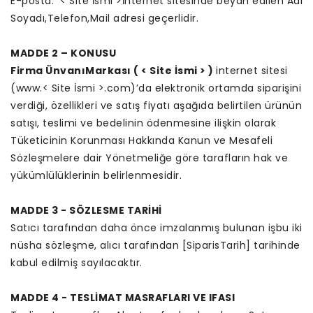
E-posta: < Site İsmi >İnternet sitesinde beyan edilen Adı
Soyadı,Telefon,Mail adresi geçerlidir.
MADDE 2 – KONUSU
Firma ÜnvanıMarkası ( < Site İsmi > )
internet sitesi
(www.< Site İsmi >.com)’da elektronik ortamda siparişini
verdiği, özellikleri ve satış fiyatı aşağıda belirtilen ürünün
satışı, teslimi ve bedelinin ödenmesine ilişkin olarak
Tüketicinin Korunması Hakkında Kanun ve Mesafeli
Sözleşmelere dair Yönetmeliğe göre tarafların hak ve
yükümlülüklerinin belirlenmesidir.
MADDE 3 - SÖZLESME TARİHİ
Satıcı tarafından daha önce imzalanmış bulunan işbu iki
nüsha sözleşme, alıcı tarafından [SiparisTarih] tarihinde
kabul edilmiş sayılacaktır.
MADDE 4 - TESLİMAT MASRAFLARI VE IFASI