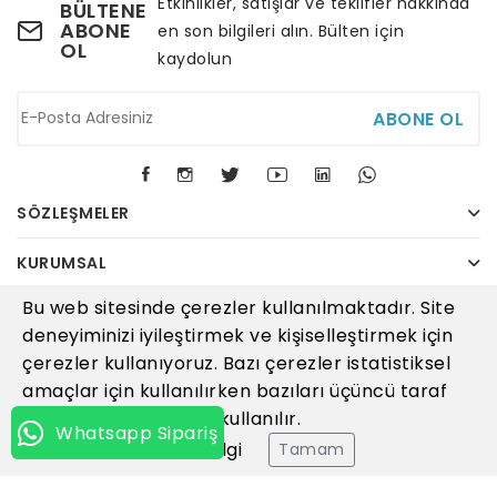
Etkinlikler, satışlar ve teklifler hakkında
BÜLTENE
ABONE
en son bilgileri alın. Bülten için
OL
kaydolun
ABONE OL
SÖZLEŞMELER
KURUMSAL
Bu web sitesinde çerezler kullanılmaktadır. Site
İLETIŞIM
deneyiminizi iyileştirmek ve kişiselleştirmek için
çerezler kullanıyoruz. Bazı çerezler istatistiksel
amaçlar için kullanılırken bazıları üçüncü taraf
hizmetler tarafından kullanılır.
© 2026
Katkı Deryası
Tüm Hakları Saklıdır
Whatsapp Sipariş
Daha fazla bilgi
Tamam