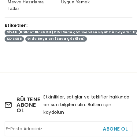
Meyve Hazırlama
Uygun Yemek
Tatlar
Etiketler:
SİYAH (Brillant Black PN ) E151 Suda çözünebilen siyah bir boyadır.
KD SSBB
Gıda Boyaları (Suda Çözülen)
Etkinlikler, satışlar ve teklifler hakkında
BÜLTENE
ABONE
en son bilgileri alın. Bülten için
OL
kaydolun
ABONE OL