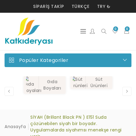
SIPARIŞ TAKIP
TÜRKÇE
TRY ₺
0
0
Popüler Kategoriler
Süt
Gıda
Ürünleri̇
Boyaları
SİYAH (Brillant Black PN ) E151 Suda
çözünebilen siyah bir boyadır.
Anasayfa
Uygulamalarda siyahımsı menekşe rengi