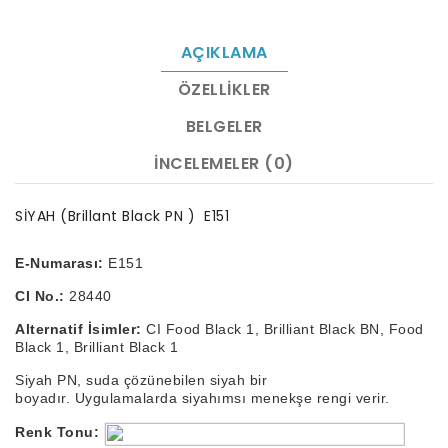
AÇIKLAMA
ÖZELLIKLER
BELGELER
İNCELEMELER (0)
SİYAH (Brillant Black PN ) E151
E-Numarası:
E151
CI No.:
28440
Alternatif İsimler:
CI Food Black 1, Brilliant Black BN, Food
Black 1, Brilliant Black 1
Siyah PN, suda çözünebilen siyah bir
boyadır.
Uygulamalarda siyahımsı menekşe rengi verir.
Renk Tonu: