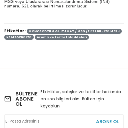
MSG veya Uluslararası Numaralandırma Sistemi (INS)
numara, 621 olarak belirtilmesi zorunludur.
Etiketler:
MONOSODYUM GLUTAMAT / MSG /E 621 60-120 MESH
KF MSGF60120
Aroma ve Lezzet Maddeleri
Etkinlikler, satışlar ve teklifler hakkında
BÜLTENE
ABONE
en son bilgileri alın. Bülten için
OL
kaydolun
ABONE OL