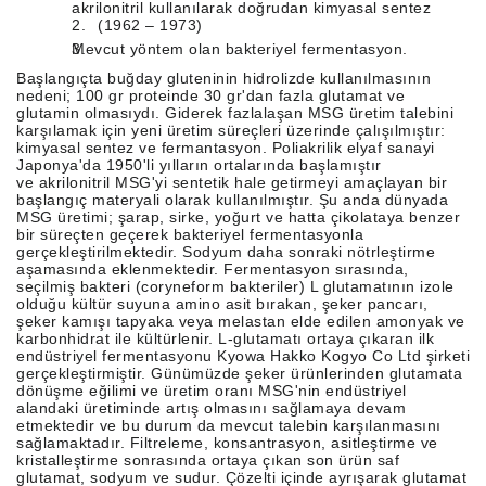
akrilonitril kullanılarak doğrudan kimyasal sentez
2.
(1962 – 1973)
3.
Mevcut yöntem olan bakteriyel fermentasyon.
Başlangıçta buğday gluteninin hidrolizde kullanılmasının
nedeni; 100 gr proteinde 30 gr'dan fazla glutamat ve
glutamin olmasıydı. Giderek fazlalaşan MSG üretim talebini
karşılamak için yeni üretim süreçleri üzerinde çalışılmıştır:
kimyasal sentez ve fermantasyon. Poliakrilik elyaf sanayi
Japonya'da 1950'li yılların ortalarında başlamıştır
ve akrilonitril MSG'yi sentetik hale getirmeyi amaçlayan bir
başlangıç materyali olarak kullanılmıştır. Şu anda dünyada
MSG üretimi; şarap, sirke, yoğurt ve hatta çikolataya benzer
bir süreçten geçerek bakteriyel fermentasyonla
gerçekleştirilmektedir. Sodyum daha sonraki nötrleştirme
aşamasında eklenmektedir. Fermentasyon sırasında,
seçilmiş bakteri (coryneform bakteriler) L glutamatının izole
olduğu kültür suyuna amino asit bırakan, şeker pancarı,
şeker kamışı tapyaka veya melastan elde edilen amonyak ve
karbonhidrat ile kültürlenir. L-glutamatı ortaya çıkaran ilk
endüstriyel fermentasyonu Kyowa Hakko Kogyo Co Ltd şirketi
gerçekleştirmiştir. Günümüzde şeker ürünlerinden glutamata
dönüşme eğilimi ve üretim oranı MSG'nin endüstriyel
alandaki üretiminde artış olmasını sağlamaya devam
etmektedir ve bu durum da mevcut talebin karşılanmasını
sağlamaktadır. Filtreleme, konsantrasyon, asitleştirme ve
kristalleştirme sonrasında ortaya çıkan son ürün saf
glutamat, sodyum ve sudur. Çözelti içinde ayrışarak glutamat