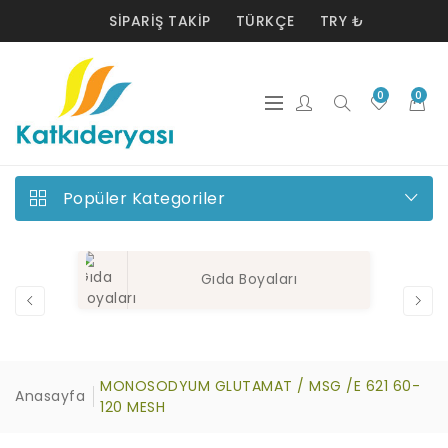
SIPARIŞ TAKIP
TÜRKÇE
TRY ₺
0
0
Popüler Kategoriler
Gıda Boyaları
MONOSODYUM GLUTAMAT / MSG /E 621 60-
Anasayfa
120 MESH