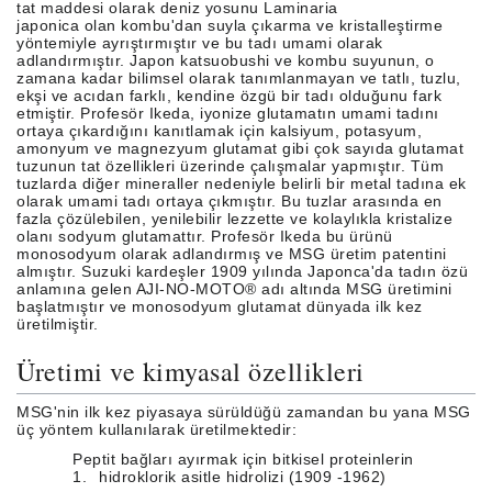
tat maddesi olarak deniz yosunu Laminaria
japonica olan kombu'dan suyla çıkarma ve kristalleştirme
yöntemiyle ayrıştırmıştır ve bu tadı umami olarak
adlandırmıştır. Japon katsuobushi ve kombu suyunun, o
zamana kadar bilimsel olarak tanımlanmayan ve tatlı, tuzlu,
ekşi ve acıdan farklı, kendine özgü bir tadı olduğunu fark
etmiştir. Profesör Ikeda, iyonize glutamatın umami tadını
ortaya çıkardığını kanıtlamak için kalsiyum, potasyum,
amonyum ve magnezyum glutamat gibi çok sayıda glutamat
tuzunun tat özellikleri üzerinde çalışmalar yapmıştır. Tüm
tuzlarda diğer mineraller nedeniyle belirli bir metal tadına ek
olarak umami tadı ortaya çıkmıştır. Bu tuzlar arasında en
fazla çözülebilen, yenilebilir lezzette ve kolaylıkla kristalize
olanı sodyum glutamattır. Profesör Ikeda bu ürünü
monosodyum olarak adlandırmış ve MSG üretim patentini
almıştır. Suzuki kardeşler 1909 yılında Japonca'da tadın özü
anlamına gelen AJI-NO-MOTO® adı altında MSG üretimini
başlatmıştır ve monosodyum glutamat dünyada ilk kez
üretilmiştir.
Üretimi ve kimyasal özellikleri
MSG'nin ilk kez piyasaya sürüldüğü zamandan bu yana MSG
üç yöntem kullanılarak üretilmektedir:
Peptit bağları ayırmak için bitkisel proteinlerin
1.
hidroklorik asitle hidrolizi (1909 -1962)