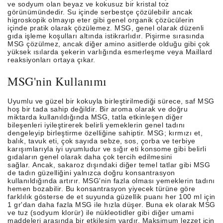
ve sodyum olan beyaz ve kokusuz bir kristal toz
görünümündedir. Su içinde serbestçe çözülebilir ancak
higroskopik olmayıp eter gibi genel organik çözücülerin
içinde pratik olarak çözülemez. MSG, genel olarak düzenli
gıda işleme koşulları altında istikrarlıdır. Pişirme sırasında
MSG çözülmez, ancak diğer amino asitlerde olduğu gibi çok
yüksek ısılarda şekerin varlığında esmerleşme veya Maillard
reaksiyonları ortaya çıkar.
MSG'nin Kullanımı
Uyumlu ve güzel bir kokuyla birleştirilmediği sürece, saf MSG
hoş bir tada sahip değildir. Bir aroma olarak ve doğru
miktarda kullanıldığında MSG, tatla etkinleşen diğer
bileşenleri iyileştirerek belirli yemeklerin genel tadını
dengeleyip birleştirme özelliğine sahiptir. MSG; kırmızı et,
balık, tavuk eti, çok sayıda sebze, sos, çorba ve terbiye
karışımlarıyla iyi uyumludur ve sığır eti konsome gibi belirli
gıdaların genel olarak daha çok tercih edilmesini
sağlar. Ancak, sakaroz dışındaki diğer temel tatlar gibi MSG
de tadın güzelliğini yalnızca doğru konsantrasyon
kullanıldığında artırır. MSG'nin fazla olması yemeklerin tadını
hemen bozabilir. Bu konsantrasyon yiyecek türüne göre
farklılık gösterse de et suyunda güzellik puanı her 100 ml için
1 gr'dan daha fazla MSG ile hızla düşer. Buna ek olarak MSG
ve tuz (sodyum klorür) ile nükleotidler gibi diğer umami
maddeleri arasında bir etkileşim vardır. Maksimum lezzet için