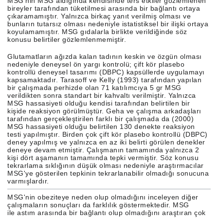
MSG'nin MSG aldığında kendisinde ters etkiler gözlemlenen
bireyler tarafından tüketilmesi arasında bir bağlantı ortaya
çıkaramamıştır. Yalnızca birkaç yanıt verilmiş olması ve
bunların tutarsız olması nedeniyle istatistiksel bir ilişki ortaya
koyulamamıştır. MSG gıdalarla birlikte verildiğinde söz
konusu belirtiler gözlemlenmemiştir.
Glutamatların ağızda kalan tadının keskin ve özgün olması
nedeniyle deneysel ön yargı kontrolü; çift kör plasebo
kontrollü deneysel tasarımı (DBPC) kapsüllerde uygulamayı
kapsamaktadır. Tarasoff ve Kelly (1993) tarafından yapılan
bir çalışmada perhizde olan 71 katılımcıya 5 gr MSG
verildikten sonra standart bir kahvaltı verilmiştir. Yalnızca
MSG hassasiyeti olduğu kendisi tarafından belirtilen bir
kişide reaksiyon görülmüştür. Geha ve çalışma arkadaşları
tarafından gerçekleştirilen farklı bir çalışmada da (2000)
MSG hassasiyeti olduğu belirtilen 130 denekte reaksiyon
testi yapılmıştır. Birden çok çift kör plasebo kontrollü (DBPC)
deney yapılmış ve yalnızca en az iki belirti görülen denekler
deneye devam etmiştir. Çalışmanın tamamında yalnızca 2
kişi dört aşamanın tamamında tepki vermiştir. Söz konusu
tekrarlama sıklığının düşük olması nedeniyle araştırmacılar
MSG'ye gösterilen tepkinin tekrarlanabilir olmadığı sonucuna
varmışlardır.
MSG'nin obeziteye neden olup olmadığını inceleyen diğer
çalışmaların sonuçları da farklılık göstermektedir. MSG
ile astım arasında bir bağlantı olup olmadığını araştıran çok