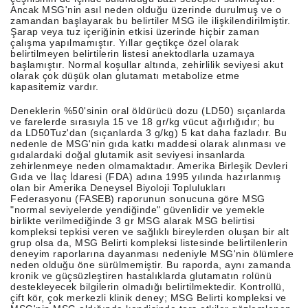
Ancak MSG'nin asıl neden olduğu üzerinde durulmuş ve o
zamandan başlayarak bu belirtiler MSG ile ilişkilendirilmiştir.
Şarap veya tuz içeriğinin etkisi üzerinde hiçbir zaman
çalışma yapılmamıştır. Yıllar geçtikçe özel olarak
belirtilmeyen belirtilerin listesi anektodlarla uzamaya
başlamıştır. Normal koşullar altında, zehirlilik seviyesi akut
olarak çok düşük olan glutamatı metabolize etme
kapasitemiz vardır.
Deneklerin %50'sinin oral öldürücü dozu (LD50) sıçanlarda
ve farelerde sırasıyla 15 ve 18 gr/kg vücut ağırlığıdır; bu
da LD50Tuz'dan (sıçanlarda 3 g/kg) 5 kat daha fazladır. Bu
nedenle de MSG'nin gıda katkı maddesi olarak alınması ve
gıdalardaki doğal glutamik asit seviyesi insanlarda
zehirlenmeye neden olmamaktadır. Amerika Birleşik Devleri
Gıda ve İlaç İdaresi (FDA) adına 1995 yılında hazırlanmış
olan bir Amerika Deneysel Biyoloji Toplulukları
Federasyonu (FASEB) raporunun sonucuna göre MSG
"normal seviyelerde yendiğinde" güvenlidir ve yemekle
birlikte verilmediğinde 3 gr MSG alarak MSG belirtisi
kompleksi tepkisi veren ve sağlıklı bireylerden oluşan bir alt
grup olsa da, MSG Belirti kompleksi listesinde belirtilenlerin
deneyim raporlarına dayanması nedeniyle MSG'nin ölümlere
neden olduğu öne sürülmemiştir. Bu raporda, aynı zamanda
kronik ve güçsüzleştiren hastalıklarda glutamatın rolünü
destekleyecek bilgilerin olmadığı belirtilmektedir. Kontrollü,
çift kör, çok merkezli klinik deney; MSG Belirti kompleksi ve