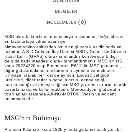
ÖZELLIKLER
BELGELER
İNCELEMELER (0)
MSG olarak da bilinen monosodyum glutamat; doğal olarak
en fazla ortaya çıkan esansiyel
olmayan amino asitlerden biri olan glutamik asidin sodyum
tuzudur. A.B.D.Gıda ve İlaç Dairesi MSG'yiGenellikle Güvenli
Kabul Edilir (GRAS) olarak sınıflandırırken Avrupa Birliği
de gıda katkı maddesi olarak sınıflandırmıştır. MSG'nin HS
kodu 29224220 olup E numarası E621'dir. MSG glutamatı,
diğer gıdalardaki umami tadınının aynısını vermektedir.
Kimyasal olarak her ikisi de aynıdır. Endüstriyel gıda
üreticileri, diğer tatların genel algısını dengelediği,
harmanladığı ve birleştirdiği için MSG’yi aroma artırıcı olarak
pazarlamakta ve kullanmaktadır. Monosodyum glutamatın
ticari adları arasında AJI-NO-MOTO®, Vetsin ve Ac'cent
bulunmaktadır.
MSG'nin Bulunuşu
Profesör Kikunae Ikeda 1908 yılında glutamik asidi yeni bir