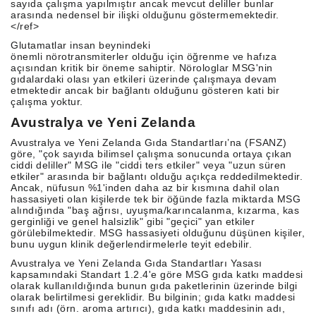
sayıda çalışma yapılmıştır ancak mevcut deliller bunlar
arasında nedensel bir ilişki olduğunu göstermemektedir.
</ref>
Glutamatlar insan beynindeki
önemli nörotransmiterler olduğu için öğrenme ve hafıza
açısından kritik bir öneme sahiptir. Nörologlar MSG'nin
gıdalardaki olası yan etkileri üzerinde çalışmaya devam
etmektedir ancak bir bağlantı olduğunu gösteren kati bir
çalışma yoktur.
Avustralya ve Yeni Zelanda
Avustralya ve Yeni Zelanda Gıda Standartları’na (FSANZ)
göre, "çok sayıda bilimsel çalışma sonucunda ortaya çıkan
ciddi deliller" MSG ile "ciddi ters etkiler" veya "uzun süren
etkiler" arasında bir bağlantı olduğu açıkça reddedilmektedir.
Ancak, nüfusun %1'inden daha az bir kısmına dahil olan
hassasiyeti olan kişilerde tek bir öğünde fazla miktarda MSG
alındığında "baş ağrısı, uyuşma/karıncalanma, kızarma, kas
gerginliği ve genel halsizlik" gibi "geçici" yan etkiler
görülebilmektedir. MSG hassasiyeti olduğunu düşünen kişiler,
bunu uygun klinik değerlendirmelerle teyit edebilir.
Avustralya ve Yeni Zelanda Gıda Standartları Yasası
kapsamındaki Standart 1.2.4'e göre MSG gıda katkı maddesi
olarak kullanıldığında bunun gıda paketlerinin üzerinde bilgi
olarak belirtilmesi gereklidir. Bu bilginin; gıda katkı maddesi
sınıfı adı (örn. aroma artırıcı), gıda katkı maddesinin adı,