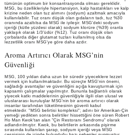
tümünün optimum bir konsantrasyonda olması gereklidir.
MSG, bu özellikleriyle hipertansiyon, kalp hastalıkları ve kalp
krizine neden olan tuz alımını (sodyum) azaltmak amacıyla
kullanılabilir. Tuz oranı düşük olan gıdaların tadı, tuz %30
oranında azaltılsa da MSG ile iyileşir. MSG'deki sodyum
içeriği (kütle yüzdesi olarak) sodyum klorüre (%39) oranla
yaklaşık olarak 1/3'üdür (%12). Tuz oranı düşük olan
çorbalarda diğer glutamat tuzları kullanılmış olsa da
lezzetlilik oranı MSG'ye göre daha azdır.
Aroma Artırıcı Olarak MSG’nin
Güvenliği
MSG, 100 yıldan daha uzun bir süredir yiyeceklere lezzet
vermek için kullanılmaktadır. Bu süreçte MSG'nin önemi,
sağladığı avantajlar ve güvenliğini açığa kavuşturmak için
kapsamlı çalışmalar yapılmıştır. Bununla bağlantılı olarak
yiyecek katkı maddelerinin güvenliğiyle ilgili olan ulusal ve
uluslararası kuruluşlar MSG'nin bir aroma artırıcı olarak
insanlar tarafından tüketilmesinin güvenli kabul
etmektedir. "MSG belirtisi kompleksi"; adını bir Amerikan-Çin
yemeği yedikten sonra belirtiler hissettiğini öne süren Robert
Ho Man Kwok'tan alan "Çin Restoranı Sendromu" olarak
adlandırılmıştır. Kwok, bu belirtilerin arkasında pişirme
sırasında kullanılan şarap, sodyum içeriği veya MSG
çeşnisinin de içinde bulunduğu bazı sebepler sunmuştur.