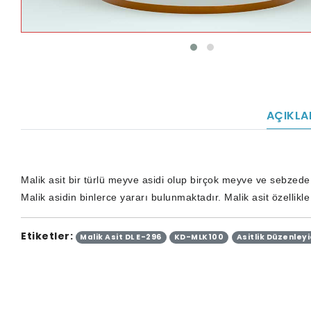
AÇIKL
Malik asit bir türlü meyve asidi olup birçok meyve ve sebzede 
Malik asidin binlerce yararı bulunmaktadır. Malik asit özellikl
Etiketler:
Malik Asit DL E-296
KD-MLK100
Asitlik Düzenleyi