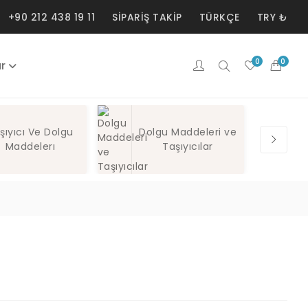
+90 212 438 19 11
SIPARIŞ TAKIP
TÜRKÇE
TRY ₺
0
0
ar
şıyıcı Ve Dolgu
Dolgu Maddeleri ve
Maddelerı
Taşıyıcılar