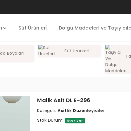
ı
Süt Ürünleri̇
Dolgu Maddeleri ve Taşıyıcıl
Süt Ürünleri̇
ıda Boyaları
Ta
Malik Asit DL E-296
Kategori:
Asitlik Düzenleyiciler
Stok Durum:
Stok Var